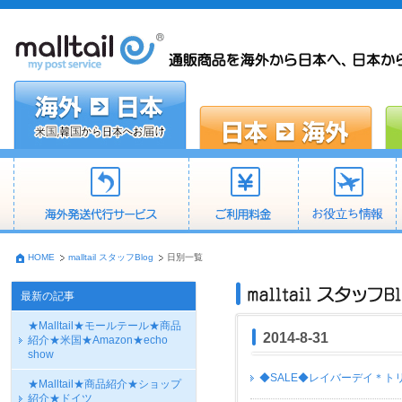
HOME
malltail スタッフBlog
日別一覧
最新の記事
★Malltail★モールテール★商品
2014-8-31
紹介★米国★Amazon★echo
show
◆SALE◆レイバーデイ＊トリーバ
★Malltail★商品紹介★ショップ
紹介★ドイツ