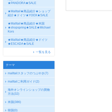
★PANDORA★SALE
★Malltail★商品紹介★ショップ
紹介★ドイツ★YOOX★SALE
★Malltail★商品紹介★米国
★shopspring★SALE★Michael
Kors
★Malltail★商品紹介★ドイツ
★ESCADA★SALE
一覧を見る
テーマ
malltailスタッフのつぶやき
(7)
malltailご利用ガイド
(2)
海外オンラインショップの買物
方法
(32)
米国
(386)
韓国
(0)