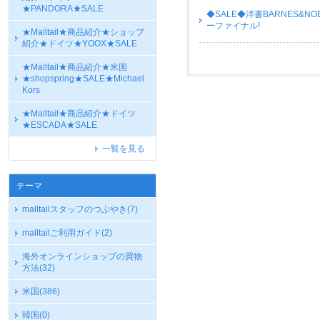
★PANDORA★SALE
◆SALE◆洋書BARNES&NOBLE
ーファイナル!
★Malltail★商品紹介★ショップ
紹介★ドイツ★YOOX★SALE
★Malltail★商品紹介★米国
★shopspring★SALE★Michael
Kors
★Malltail★商品紹介★ドイツ
★ESCADA★SALE
一覧を見る
テーマ
malltailスタッフのつぶやき
(7)
malltailご利用ガイド
(2)
海外オンラインショップの買物
方法
(32)
米国
(386)
韓国
(0)