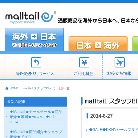
HOME
malltail スタッフBlog
日別一覧
最新の記事
★Malltail★モールテール★商品
2014-8-27
紹介★米国★Amazon★echo
show
◆SALE◆DKNYセールプライス
★Malltail★商品紹介★ショップ
紹介★ドイツ