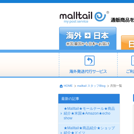
HOME
malltail スタッフBlog
月別一覧
最新の記事
★Malltail★モールテール★商品
紹介★米国★Amazon★echo
show
★Malltail★商品紹介★ショップ
紹介★ドイツ