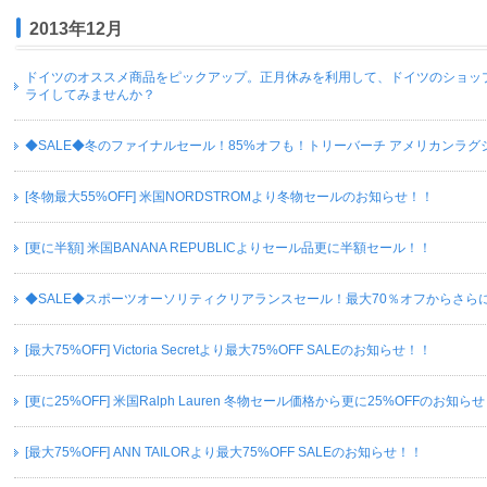
2013年12月
ドイツのオススメ商品をピックアップ。正月休みを利用して、ドイツのショッ
ライしてみませんか？
◆SALE◆冬のファイナルセール！85%オフも！トリーバーチ アメリカンラグ
[冬物最大55%OFF] 米国NORDSTROMより冬物セールのお知らせ！！
[更に半額] 米国BANANA REPUBLICよりセール品更に半額セール！！
◆SALE◆スポーツオーソリティクリアランスセール！最大70％オフからさらに
[最大75%OFF] Victoria Secretより最大75%OFF SALEのお知らせ！！
[更に25%OFF] 米国Ralph Lauren 冬物セール価格から更に25%OFFのお知ら
[最大75%OFF] ANN TAILORより最大75%OFF SALEのお知らせ！！