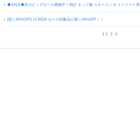
◆SALE◆冬のビッグセール開催中！時計 キッズ服 スキースノボ ストリート
[更に40%OFF] J.CREW セール対象品が更に40%OFF！！
1
2
3
4