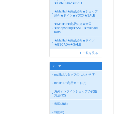
★PANDORA★SALE
★Malltail★商品紹介★ショップ
紹介★ドイツ★YOOX★SALE
★Malltail★商品紹介★米国
★shopspring★SALE★Michael
Kors
★Malltail★商品紹介★ドイツ
★ESCADA★SALE
一覧を見る
テーマ
malltailスタッフのつぶやき
(7)
malltailご利用ガイド
(2)
海外オンラインショップの買物
方法
(32)
米国
(386)
韓国
(0)