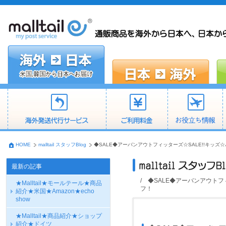
HOME
malltail スタッフBlog
◆SALE◆アーバンアウトフィッターズ☆SALE!!キッズ☆ハナ
最新の記事
/ ◆SALE◆アーバンアウトフィッ
★Malltail★モールテール★商品
フ！
紹介★米国★Amazon★echo
show
★Malltail★商品紹介★ショップ
紹介★ドイツ