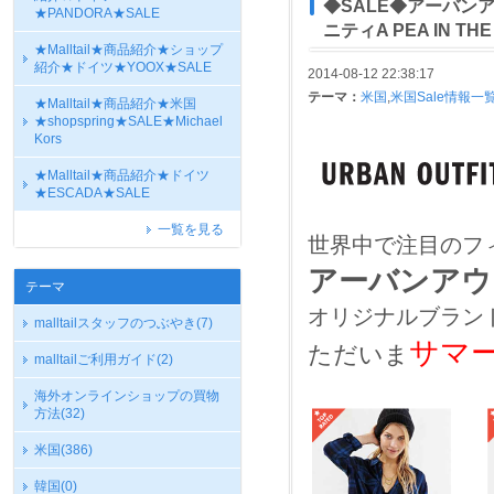
◆SALE◆アーバンア
★PANDORA★SALE
ニティA PEA IN TH
★Malltail★商品紹介★ショップ
紹介★ドイツ★YOOX★SALE
2014-08-12 22:38:17
テーマ：
米国
,
米国Sale情報一
★Malltail★商品紹介★米国
★shopspring★SALE★Michael
Kors
★Malltail★商品紹介★ドイツ
★ESCADA★SALE
一覧を見る
世界中で注目のフ
アーバンアウ
テーマ
オリジナルブラン
malltailスタッフのつぶやき
(7)
サマ
ただいま
malltailご利用ガイド
(2)
海外オンラインショップの買物
方法
(32)
米国
(386)
韓国
(0)