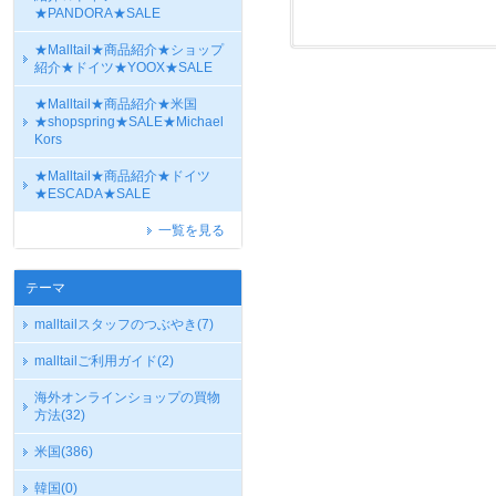
★PANDORA★SALE
★Malltail★商品紹介★ショップ
紹介★ドイツ★YOOX★SALE
★Malltail★商品紹介★米国
★shopspring★SALE★Michael
Kors
★Malltail★商品紹介★ドイツ
★ESCADA★SALE
一覧を見る
テーマ
malltailスタッフのつぶやき
(7)
malltailご利用ガイド
(2)
海外オンラインショップの買物
方法
(32)
米国
(386)
韓国
(0)