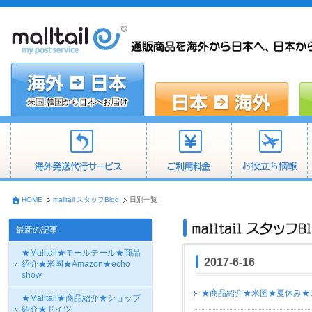
HOME
malltail スタッフBlog
日別一覧
最新の記事
★Malltail★モールテール★商品
2017-6-16
紹介★米国★Amazon★echo
show
★商品紹介★米国★夏休み★Swim
★Malltail★商品紹介★ショップ
紹介★ドイツ