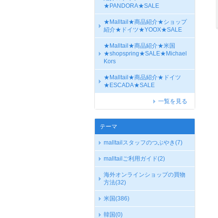
★PANDORA★SALE
★Malltail★商品紹介★ショップ
紹介★ドイツ★YOOX★SALE
★Malltail★商品紹介★米国
★shopspring★SALE★Michael
Kors
★Malltail★商品紹介★ドイツ
★ESCADA★SALE
一覧を見る
テーマ
malltailスタッフのつぶやき
(7)
malltailご利用ガイド
(2)
海外オンラインショップの買物
方法
(32)
米国
(386)
韓国
(0)