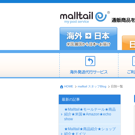
HOME
malltail スタッフBlog
日別一覧
最新の記事
★Malltail★モールテール★商品
紹介★米国★Amazon★echo
show
★Malltail★商品紹介★ショップ
紹介★ドイツ