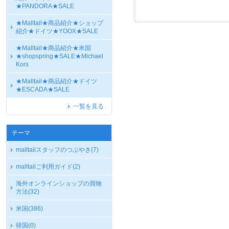
★PANDORA★SALE
★Malltail★商品紹介★ショップ
紹介★ドイツ★YOOX★SALE
★Malltail★商品紹介★米国
★shopspring★SALE★Michael
Kors
★Malltail★商品紹介★ドイツ
★ESCADA★SALE
一覧を見る
テーマ
malltailスタッフのつぶやき
(7)
malltailご利用ガイド
(2)
海外オンラインショップの買物
方法
(32)
米国
(386)
韓国
(0)