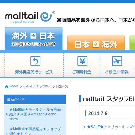
HOME
malltail スタッフBlog
日別一覧
最新の記事
★Malltail★モールテール★商品
2014-7-9
紹介★米国★Amazon★echo
show
◆SALE◆アメリカ＊キッズ
★Malltail★商品紹介★ショップ
紹介★ドイツ