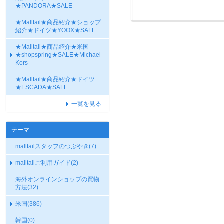
★PANDORA★SALE
★Malltail★商品紹介★ショップ
紹介★ドイツ★YOOX★SALE
★Malltail★商品紹介★米国
★shopspring★SALE★Michael
Kors
★Malltail★商品紹介★ドイツ
★ESCADA★SALE
一覧を見る
テーマ
malltailスタッフのつぶやき
(7)
malltailご利用ガイド
(2)
海外オンラインショップの買物
方法
(32)
米国
(386)
韓国
(0)