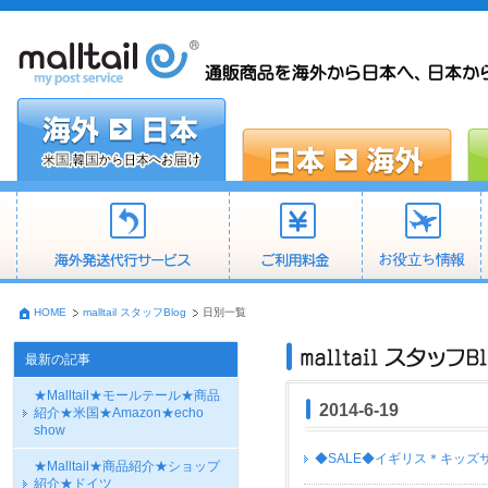
HOME
malltail スタッフBlog
日別一覧
最新の記事
★Malltail★モールテール★商品
2014-6-19
紹介★米国★Amazon★echo
show
◆SALE◆イギリス＊キッズサマーセ
★Malltail★商品紹介★ショップ
紹介★ドイツ