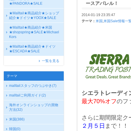
ースアパレル！
★PANDORA★SALE
★Malltail★商品紹介★ショップ
2014-01-19 23:35:47
紹介★ドイツ★YOOX★SALE
テーマ：
米国
,
米国Sale情報一
★Malltail★商品紹介★米国
★shopspring★SALE★Michael
Kors
★Malltail★商品紹介★ドイツ
★ESCADA★SALE
一覧を見る
テーマ
malltailスタッフのつぶやき
(7)
シエラトレーディ
malltailご利用ガイド
(2)
最大70%オフ
のフ
海外オンラインショップの買物
方法
(32)
さらに期間限定ク
米国
(386)
２月５日
まで！！
韓国
(0)