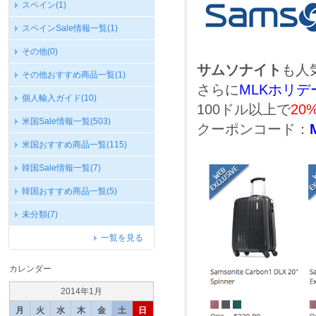
スペイン
(1)
スペインSale情報一覧
(1)
その他
(0)
サムソナイト
も人
その他おすすめ商品一覧
(1)
さらに
MLKホリ
個人輸入ガイド
(10)
100ドル以上で
20
米国Sale情報一覧
(503)
クーポンコード：
米国おすすめ商品一覧
(115)
韓国Sale情報一覧
(7)
韓国おすすめ商品一覧
(5)
未分類
(7)
一覧を見る
カレンダー
2014年1月
月
火
水
木
金
土
日