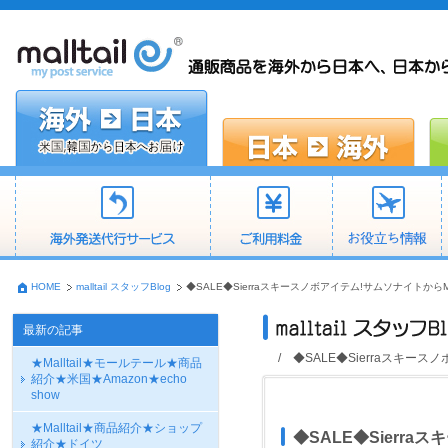
HOME
malltail スタッフBlog
◆SALE◆Sierraスキースノボアイテム!サムソナイトか
最新の記事
/ ◆SALE◆Sierraスキ
★Malltail★モールテール★商品
紹介★米国★Amazon★echo
show
★Malltail★商品紹介★ショップ
◆SALE◆Sierr
紹介★ドイツ