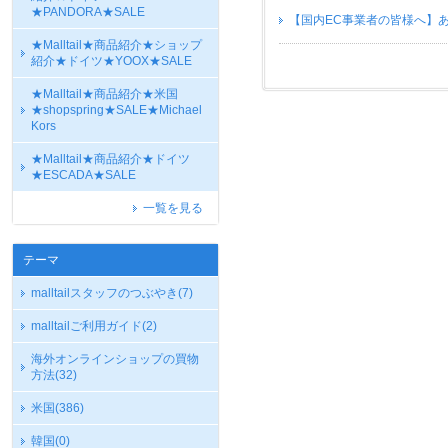
★PANDORA★SALE
【国内EC事業者の皆様へ】
★Malltail★商品紹介★ショップ
紹介★ドイツ★YOOX★SALE
★Malltail★商品紹介★米国
★shopspring★SALE★Michael
Kors
★Malltail★商品紹介★ドイツ
★ESCADA★SALE
一覧を見る
テーマ
malltailスタッフのつぶやき
(7)
malltailご利用ガイド
(2)
海外オンラインショップの買物
方法
(32)
米国
(386)
韓国
(0)