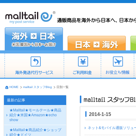
HOME
malltail スタッフBlog
日別一覧
最新の記事
★Malltail★モールテール★商品
2014-1-15
紹介★米国★Amazon★echo
show
ネット&モバイル通販ソリュー
★Malltail★商品紹介★ショップ
紹介★ドイツ