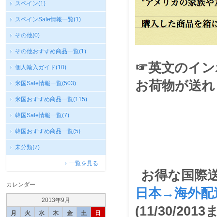
スペイン
(1)
スペインSale情報一覧
(1)
その他
(0)
その他おすすめ商品一覧
(1)
☞英文のイン
個人輸入ガイド
(10)
お荷物が送れま
米国Sale情報一覧
(503)
米国おすすめ商品一覧
(115)
韓国Sale情報一覧
(7)
韓国おすすめ商品一覧
(5)
未分類
(7)
一覧を見る
お得な国際送料
カレンダー
日本→海外配
2013年9月
(11/30/201
月
火
水
木
金
土
日