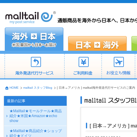
HOME
malltail スタッフBlog
[ 日本→アメリカ ] malltail海外発送代行サービスのご案内
最新の記事
★Malltail★モールテール★商品
紹介★米国★Amazon★echo
show
[ 日本→アメリカ ] 
★Malltail★商品紹介★ショップ
紹介★ドイツ