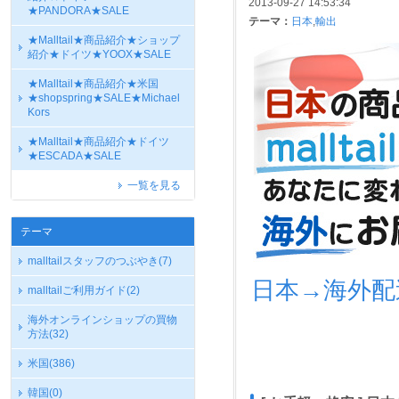
2013-09-27 14:53:34
★PANDORA★SALE
テーマ：
日本
,
輸出
★Malltail★商品紹介★ショップ
紹介★ドイツ★YOOX★SALE
★Malltail★商品紹介★米国
★shopspring★SALE★Michael
Kors
★Malltail★商品紹介★ドイツ
★ESCADA★SALE
一覧を見る
テーマ
malltailスタッフのつぶやき
(7)
日本→海外配
malltailご利用ガイド
(2)
海外オンラインショップの買物
方法
(32)
米国
(386)
韓国
(0)