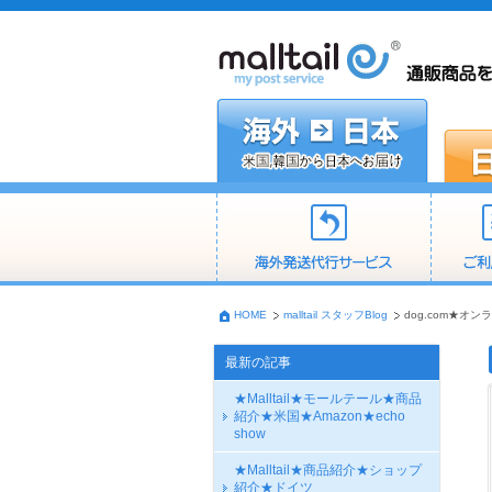
HOME
malltail スタッフBlog
dog.com★オ
最新の記事
★Malltail★モールテール★商品
紹介★米国★Amazon★echo
show
★Malltail★商品紹介★ショップ
紹介★ドイツ