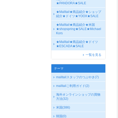
★PANDORA★SALE
★Malltail★商品紹介★ショップ
紹介★ドイツ★YOOX★SALE
★Malltail★商品紹介★米国
★shopspring★SALE★Michael
Kors
★Malltail★商品紹介★ドイツ
★ESCADA★SALE
一覧を見る
テーマ
malltailスタッフのつぶやき
(7)
malltailご利用ガイド
(2)
海外オンラインショップの買物
方法
(32)
米国
(386)
韓国
(0)