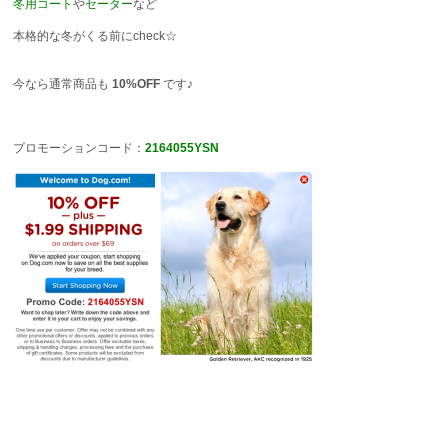
冬用コート
や
セーター
など
本格的な冬がくる前にcheck☆
今なら通常商品も
10%OFF
です♪
プロモーションコード：
2164055YSN