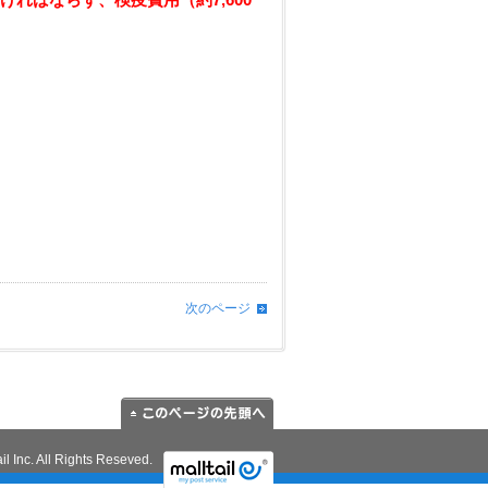
次のページ
il Inc. All Rights Reseved.