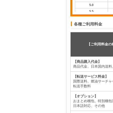
5.0
5.5
6.0
各種ご利用料金
6.5
7.0
7.5
8.0
【ご利用料金の
8.5
9.0
【商品購入代金】
9.5
商品代金、日本国内送料
10.0
10.5
【転送サービス料金】
11.0
国際送料、燃油サーチャ
転送手数料
11.5
12.0
【オプション】
12.5
おまとめ梱包、特別梱包
日本語対応、その他
13.0
13.5