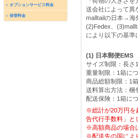
『荷物の大きさを
オプションサービス料金
送会社によって異
保管料金
malltailの日
(2)Fedex、(3
により以下の基準
(1) 日本郵便EMS
サイズ制限：長さ1
重量制限：1箱につ
商品総額制限：1箱
送料算出方法：梱
配送保険：1箱に
※総計が20万円
告代行手数料」と
※高額商品の場合
※配送先の国によ