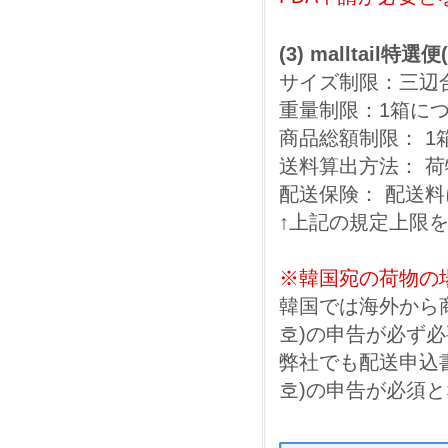
(3) malltail特
サイズ制限：三辺合
重量制限：1箱につ
商品総額制限： 1箱
送料算出方法： 
配送保険： 配送料に
↑上記の規定上限
※韓国宛の荷物の
韓国では海外から
호)の申告が必ず
弊社でも配送申込
호)の申告が必須