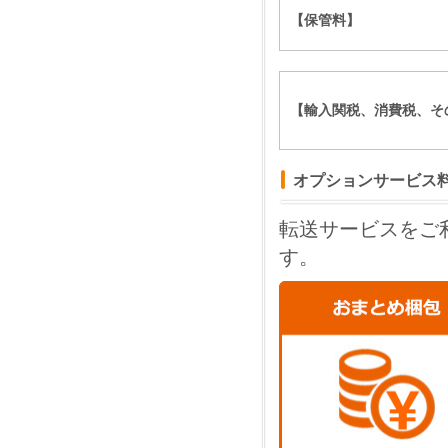
【保管料】
14.0
14.5
15.0
15.5
【輸入関税、消費税、そ
16.0
16.5
17.0
オプションサービス
17.5
18.0
転送サービスをご
18.5
す。
19.0
19.5
20.0
20.5
21.0
22.0
23.0
24.0