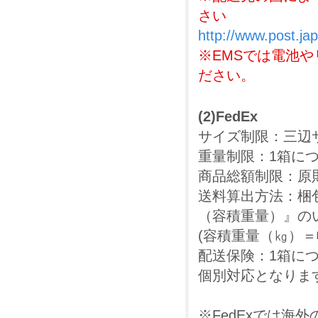
さい
http://www.post.ja
※EMSでは電池
ださい。
(2)FedEx
サイズ制限：三辺サ
重量制限：1箱につ
商品総額制限：原
送料算出方法：梱
（容積重量）』の
(容積重量（㎏）＝幅
配送保険：1箱につ
個別対応となりま
※FedExでは海外