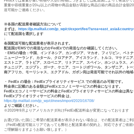
FedExでは重量が重い荷物や大型の荷物につきましては配送国によって発送が
重量や容積重量が20㎏以上の荷物や商品金額が高額な商品(1箱の商品合計金額2
送可能かご連絡ください。
※各国の配送業者確認方法について
まずは、
https://jp.malltail.com/jp_wp/ct/export/fee/?area=east_asia&countr
にて配送国を選択します
↓
各国配送可能な配送業者が表示されます。
配送国がEMSでの発送なのかFedExでの発送なのか確認してください。
・EMSの場合：
中国、インドネシア、カンボジア、マカオ、フィリピン、ベトナ
ニュージーランド、カタール、クロアチア、アイスランド、トルコ、マケドニア
エストニア、ラトビア、
スロベニア、リトアニア、スペイン、ホンジュラス、メ
チュニジア、エジプト、
ガーナ、ケニア、コートジボワール、タンザニア、トー
南アフリカ、モーリシャス、エクアドル、ガボン
宛は発送可能でそれ以外の地域
・ FedEx の場合：FedExプライオリティサービス での発送のみ可能です。
料金表に記載のある金額はFedExエコノミーサービスの料金になります。
FedExエコノミーサービスの料金とFedExプライオリティサービスの料金は異
FedExプライオリティサービスの料金 は、
https://jp.malltail.com/jp_wp/ct/news/import/2020/16708/
よりご確認ください 。
※2020年9月よりアメリカカナダ向けFedEx配送料金が変更になっております
お選び頂いた国にご希望の配送業者が表示されない場合は、その配送業者はご利
（FedEx配送可能エリアであっても弊社と配送業者の契約上、対応できずご依
ご理解賜りますようお願い致します。）