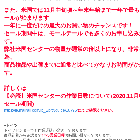
また、米国では11月中旬頃～年末年始まで一年で最
ールが始まります
一年に一度だけの最大のお買い物のチャンスです！
セール期間中は、モールテールでも多くのお申し込み
す。
弊社米国センターの物量が通常の倍以上になり、非常
為、
商品検品や出荷までに通常と比べてかなりお時間がか
す。
詳しくは
【必読】米国センターの作業日数について(2020.1
セール期間)
https://jp.malltail.com/jp_wp/ct/guide/16795/
にてご確認ください。
●
ドイツ
ドイツセンターでも作業遅延が発送しております
商品到着から確認まで
4〜5
営業日
程
お時間が掛かっております。