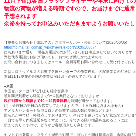
11月下旬は各国ブラックフライデーや年末に向けて
物流の荷物が増える時期ですので、お届けまでに通常
予想されます
余裕を持ってお申込みいただきますようお願いいたし
【重要なお知らせ】電話でのカスタマーサポート停止について(2020/06/05)
https://jp.malltail.com/jp_wp/ct/news/export/2020/16667/
にもあります通り、 現在お電話でのお問い合わせは中止させて頂いております
弊社代表電話にお掛け頂いても、おつなぎ致しかねますので
お問い合わせにつきましてはメール・会員専用お問い合わせにて受け付けており
新型コロナウイルスの影響で各国センターでの作業遅延、各配送業者の配送につ
本日11/13現在の各国の作業状況は以下の通りでございます。
●
米国
米国センターは3/16(月)より縮小営業中
通常商品到着から確認まで3〜4営業日となっておりますが
現在到着から確認まで10
～14
営業日程
お時間が掛かっております。
(月～金曜日の平日のみ営業しておりますので、土日祝日は含まれません)
アメリカセンターも新型コロナの影響で出勤人数に制限などもあり
限られた中で精一杯対応しておりますが、それでも追いつかない状況でございま
一日でも早く作業遅延をなくすように、今できる限り検品を進めるようには
伝えておりますので、どうかご容赦頂きたく存じます。
ヤマトでの発送は、フライト減便の影響でしばらくの間は毎週水曜、金曜の週2