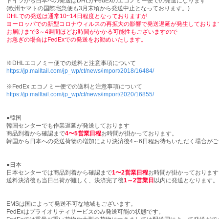
ドイツから日本への発送はDHLかFedExのエコノミー便での発送になります
(欧州ヤマトの国際宅急便も3月末頃から発送中止となっております。)
DHLでの発送は通常10~14日程度となっておりますが
ヨーロッパでの新型コロナウィルスの再拡大の影響で発送遅延が発生しておりま
お届けまで3～4週間ほどお時間がかかる可能性もございますので
お急ぎの場合はFedExでの発送をお勧めいたします。
※DHLエコノミー便での送料と注意事項について
https://jp.malltail.com/jp_wp/ct/news/import/2018/16484/
※FedEx エコノミー便での送料と注意事項について
https://jp.malltail.com/jp_wp/ct/news/import/2020/16855/
●韓国
韓国センターでも作業遅延が発送しております
商品到着から確認まで
4〜5
営業日
程
お時間が掛かっております。
韓国から日本への発送荷物の増加により決済後4～6日程お待ちいただく場合が
●日本
日本センターでは商品到着から確認まで
1
〜2
営業日
程
お時間が掛かっておりま
送料決済後も当日出荷が難しく、決済完了後
1～2営業日
以内に発送となります。
EMSは国によって発送不可な地域もございます。
FedExはプライオリティサービスのみ発送可能の状態です。