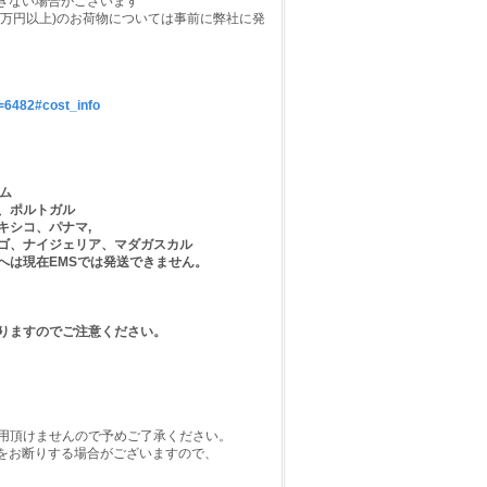
できない場合がございます
0万円以上)のお荷物については事前に弊社に発
y=6482#cost_info
ム
、ポルトガル
キシコ、パナマ,
ゴ、ナイジェリア、マダガスカル
へは現在EMSでは発送できません。
なりますのでご注意ください。
用頂けませんので予めご了承ください。
頼をお断りする場合がございますので、